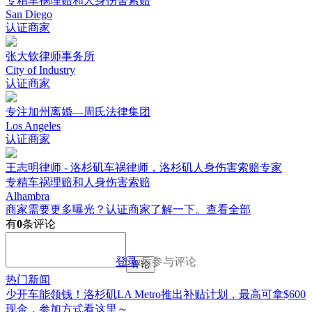
专精车祸理赔和人身伤害索赔
San Diego
认证商家
张大钦律师事务所
City of Industry
认证商家
专注加州离婚—周氏法律集团
Los Angeles
认证商家
王志明律师 - 洛杉矶车祸律师，洛杉矶人身伤害索赔专家
专精车祸理赔和人身伤害索赔
Alhambra
商家需要更多曝光？认证商家了解一下。
查看全部
有
0
条评论
登录
后参与评论
评论
热门新闻
少开车能领钱！洛杉矶LA Metro推出补贴计划，最高可拿$600
现金，参加方式看这里～