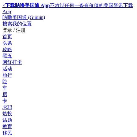
×
下载咕噜美国通 App
不放过任何一条有价值的美国资讯
下载
App
咕噜美国通 (Guruin)
搜索
我的位置
登录 / 注册
首页
头条
攻略
黑五
网红打卡
活动
旅行
吃
车
房
卡
求职
热投
话题
教育
移民