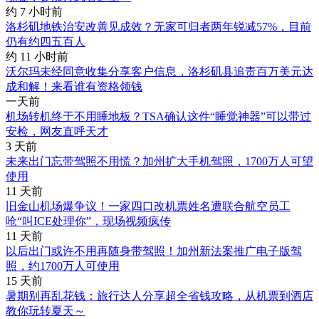
约 7 小时前
洛杉矶地铁治安改善见成效？无家可归者两年锐减57%，目前
仍有约四五百人
约 11 小时前
沃尔玛未经同意收集分享客户信息，洛杉矶县追责百万美元达
成和解！来看谁有资格领钱
一天前
机场转机终于不用睡地板？TSA确认这件“睡觉神器”可以带过
安检，网友直呼天才
3 天前
未来出门忘带驾照不用慌？加州扩大手机驾照，1700万人可望
使用
11 天前
旧金山机场爆争议！一家四口改机票姓名遭联合航空员工
呛“叫ICE处理你”，现场视频疯传
11 天前
以后出门或许不用再随身带驾照！加州新法案推广电子版驾
照，约1700万人可使用
15 天前
暑期别再乱花钱：旅行达人分享超全省钱攻略，从机票到酒店
教你玩转夏天～