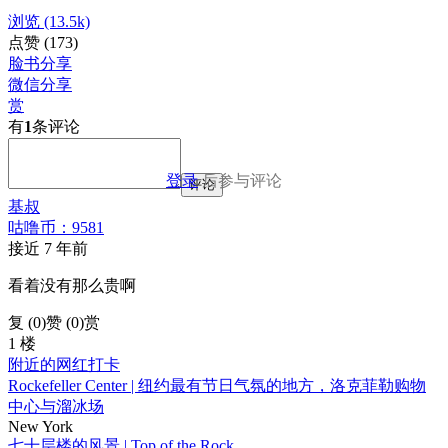
浏览
(13.5k)
点赞
(173)
脸书分享
微信分享
赏
有
1
条评论
登录
后参与评论
评论
基叔
咕噜币：9581
接近 7 年前
看着没有那么贵啊
复 (
0
)
赞 (0)
赏
1 楼
附近的网红打卡
Rockefeller Center | 纽约最有节日气氛的地方，洛克菲勒购物
中心与溜冰场
New York
七十层楼的风景 | Top of the Rock