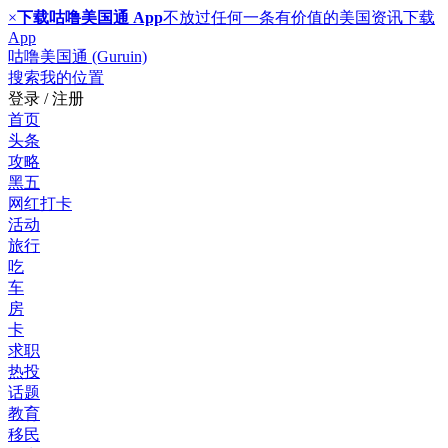
×
下载咕噜美国通 App
不放过任何一条有价值的美国资讯
下载
App
咕噜美国通 (Guruin)
搜索
我的位置
登录 / 注册
首页
头条
攻略
黑五
网红打卡
活动
旅行
吃
车
房
卡
求职
热投
话题
教育
移民