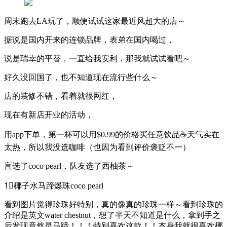
周末跑去LA玩了，顺便试试这家最近风超大的店～
据说是国内开来的连锁品牌，表弟在国内喝过，
说是瑞幸的平替，一直给我安利，那我就试试看吧～
好久没回国了，也不知道现在流行些什么～
店的装修不错，看着就很网红，
现在有新店开业的活动，
用app下单，第一杯可以用$0.99的价格买任意饮品☕️天气实在
太热，所以我没选咖啡（也因为看到评价褒贬不一）
盲选了coco pearl，队友选了西柚茶～
1⃣️椰子水马蹄爆珠coco pearl
看到图片觉得珍珠好特别，真的像真的珍珠一样～看到珍珠的
介绍是英文water chestnut，想了半天不知道是什么，拿到手之
后发现竟然是马蹄！！！特别喜欢这款！！本身我就很喜欢椰