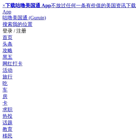
×
下载咕噜美国通 App
不放过任何一条有价值的美国资讯
下载
App
咕噜美国通 (Guruin)
搜索
我的位置
登录 / 注册
首页
头条
攻略
黑五
网红打卡
活动
旅行
吃
车
房
卡
求职
热投
话题
教育
移民