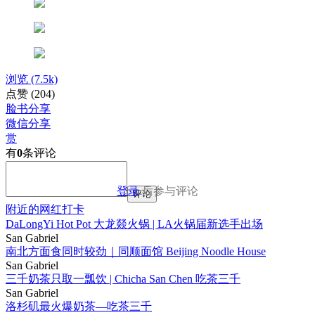
浏览
(7.5k)
点赞
(204)
脸书分享
微信分享
赏
有
0
条评论
登录
后参与评论
评论
附近的网红打卡
DaLongYi Hot Pot 大龙燚火锅 | LA火锅届新选手出场
San Gabriel
南北方面食同时较劲｜同顺面馆 Beijing Noodle House
San Gabriel
三千奶茶只取一瓢饮 | Chicha San Chen 吃茶三千
San Gabriel
洛杉矶最火爆奶茶—吃茶三千