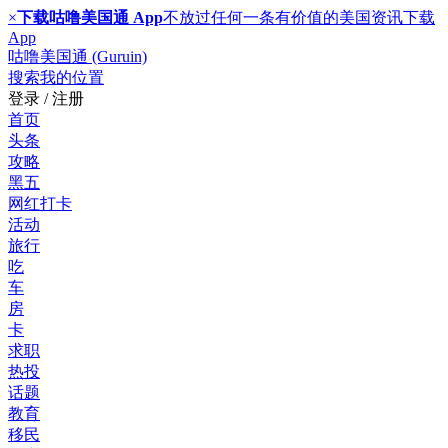
×
下载咕噜美国通 App
不放过任何一条有价值的美国资讯
下载
App
咕噜美国通 (Guruin)
搜索
我的位置
登录 / 注册
首页
头条
攻略
黑五
网红打卡
活动
旅行
吃
车
房
卡
求职
热投
话题
教育
移民