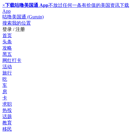
×
下载咕噜美国通 App
不放过任何一条有价值的美国资讯
下载
App
咕噜美国通 (Guruin)
搜索
我的位置
登录 / 注册
首页
头条
攻略
黑五
网红打卡
活动
旅行
吃
车
房
卡
求职
热投
话题
教育
移民