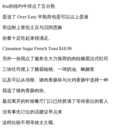
8oz的纽约牛排点了五分熟
蛋选了 Over Easy 半熟荷包蛋可以沾上蛋液
旁边附上香煎土豆与贝阿恩酱
份量十足吃起来很满足。
Cinnamon Sugar French Toast $18.99
另外一份我点了服务生大力推荐的肉桂糖霜法式吐司
三块吐司摆上了糖霜核桃、一球奶油、枫糖浆
以及可以从培根、猪肉香肠块与火鸡香肠中选择一种
我选了猪肉香肠肉块。
最后离开的时候餐厅门口已经挤满了等待座位的客人
没有事先订位的话建议早点来
这样比较不用等候太久喔。