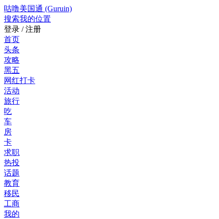
咕噜美国通 (Guruin)
搜索
我的位置
登录 / 注册
首页
头条
攻略
黑五
网红打卡
活动
旅行
吃
车
房
卡
求职
热投
话题
教育
移民
工商
我的