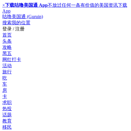
×
下载咕噜美国通 App
不放过任何一条有价值的美国资讯
下载
App
咕噜美国通 (Guruin)
搜索
我的位置
登录 / 注册
首页
头条
攻略
黑五
网红打卡
活动
旅行
吃
车
房
卡
求职
热投
话题
教育
移民