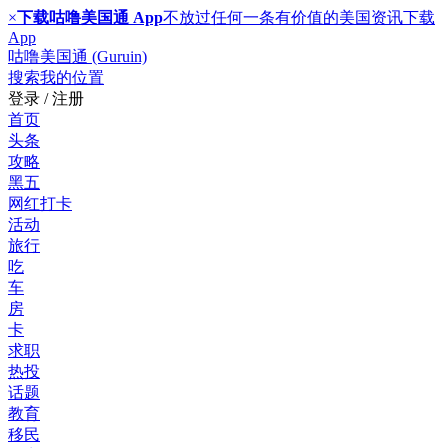
×
下载咕噜美国通 App
不放过任何一条有价值的美国资讯
下载
App
咕噜美国通 (Guruin)
搜索
我的位置
登录 / 注册
首页
头条
攻略
黑五
网红打卡
活动
旅行
吃
车
房
卡
求职
热投
话题
教育
移民