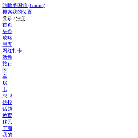
咕噜美国通 (Guruin)
搜索
我的位置
登录 / 注册
首页
头条
攻略
黑五
网红打卡
活动
旅行
吃
车
房
卡
求职
热投
话题
教育
移民
工商
我的