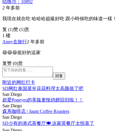
咕噜币：10892
2 年多前
我現在就在吃 哈哈哈超級好吃 跟小時候吃的味道一樣！
复 (
1
)
赞 (1)
赏
1 楼
Anny去旅行
2 年多前
😆😆😆挺好的這家
复
赞 (0)
赏
回复
附近的网红打卡
SD网红泰国菜🌸花花料理太高颜值了吧
San Diego
超爱Popeyes的美版麦辣鸡翅回归啦！！
San Diego
森系咖啡店 | Jaunt Coffee Roasters
San Diego
SD少有的港式茶餐厅🍽️ 这家茶餐厅太惊喜了
San Diego