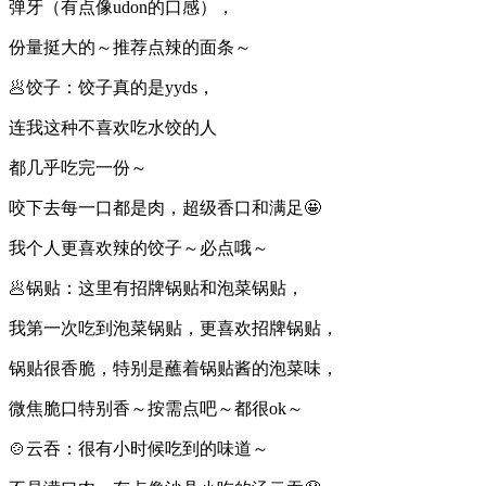
弹牙（有点像udon的口感），
份量挺大的～推荐点辣的面条～
🥟饺子：饺子真的是yyds，
连我这种不喜欢吃水饺的人
都几乎吃完一份～
咬下去每一口都是肉，超级香口和满足🤩
我个人更喜欢辣的饺子～必点哦～
🥟锅贴：这里有招牌锅贴和泡菜锅贴，
我第一次吃到泡菜锅贴，更喜欢招牌锅贴，
锅贴很香脆，特别是蘸着锅贴酱的泡菜味，
微焦脆口特别香～按需点吧～都很ok～
🍲云吞：很有小时候吃到的味道～