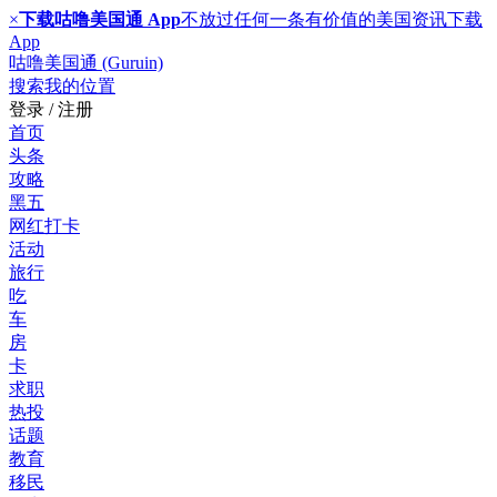
×
下载咕噜美国通 App
不放过任何一条有价值的美国资讯
下载
App
咕噜美国通 (Guruin)
搜索
我的位置
登录 / 注册
首页
头条
攻略
黑五
网红打卡
活动
旅行
吃
车
房
卡
求职
热投
话题
教育
移民