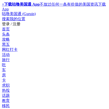
×
下载咕噜美国通 App
不放过任何一条有价值的美国资讯
下载
App
咕噜美国通 (Guruin)
搜索
我的位置
登录 / 注册
首页
头条
攻略
黑五
网红打卡
活动
旅行
吃
车
房
卡
求职
热投
话题
教育
移民