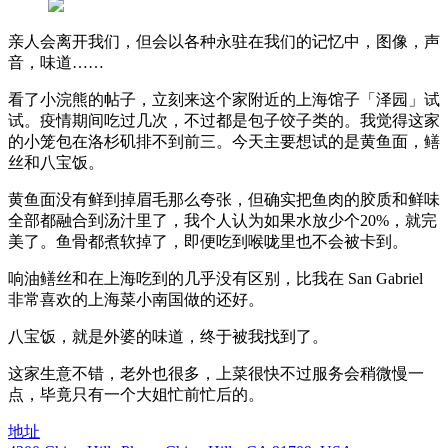
亲人会离开我们，但会以各种永驻在我们的记忆中，图像，声
音，味道……
看了小浣熊的帖子，立刻来这个家附近的上海馆子「泽园」试
试。疫情期间吃过几次，不过都是包子饺子类的。我觉得这家
的小笼包在洛杉矶排不到前三。今天主要想试的是黄鱼面，鳝
丝和八宝饭。
黄鱼面没有鲜到掉眉毛那么夸张，但确实把鱼肉的胶质和鲜味
全部都融合到汤汁里了，我个人认为如果水放少个20%，就完
美了。鱼骨都煮软掉了，即便吃到喉咙里也不会被卡到。
响油鳝丝和在上海吃到的几乎没有区别，比我在 San Gabriel
非常喜欢的上海菜小南国做的还好。
八宝饭，就是外婆的味道，终于被我找到了。
这家生意不错，老外也很多，上菜很快不过服务会稍微慢一
点，毕竟只有一个大姐忙前忙后的。
地址