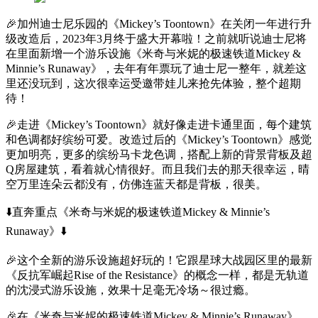
🎉加州迪士尼乐园的《Mickey’s Toontown》在关闭一年进行升
级改造后，2023年3月终于盛大开幕啦！之前就听说迪士尼将
在里面新增一个游乐设施《米奇与米妮的极速铁道Mickey &
Minnie’s Runaway》，去年有年票玩了迪士尼一整年，就差这
里还没玩到，这次很幸运受邀带娃儿来抢先体验，整个超期
待！
🎉走进《Mickey’s Toontown》就好像走进卡通里面，每个建筑
和色调都好缤纷可爱。改造过后的《Mickey’s Toontown》感觉
更加明亮，更多的缤纷马卡龙色调，搭配上新的背景背板及超
Q房屋建筑，看着就心情很好。而且我们去的那天很幸运，晴
空万里连朵云都没有，仿佛连蓝天都是背板，很美。
⬇️直奔重点《米奇与米妮的极速铁道Mickey & Minnie’s
Runaway》⬇️
🎉这个全新的游乐设施超好玩的！它跟星球大战园区里的最新
《反抗军崛起Rise of the Resistance》的概念一样，都是无轨道
的沈浸式游乐设施，效果十足毫无冷场～很过瘾。
🎉在《米奇与米妮的极速铁道Mickey & Minnie’s Runaway》