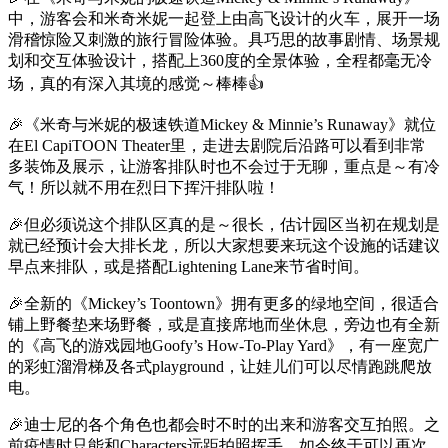
中，游客会和米奇米妮一起登上由高飞设计的火车，展开一场
滑稽惊险又刺激的旅行冒险体验。具巧思的故事剧情、场景规
划和交互体验设计，搭配上360度的全景体验，全程都毫无冷
场，真的有深入其境的感觉～棒棒👍
🎉《米奇与米妮的极速铁道Mickey & Minnie’s Runaway》就位
在El CapiTOON Theater里，走进去剧院后沿路可以看到非常
多装饰及展示，让游客排队时也不会过于无聊，重点是～有冷
气！所以就不用在烈日下挥汗排队啦！
🎉但必须说这个排队区真的是～很长，估计园区当初在规划是
就已经预计会大排长龙，所以大家想要来玩这个设施的话建议
早点来排队，或是搭配Lightening Lane来节省时间。
🎉全新的《Mickey’s Toontown》拥有更多的绿地空间，很适合
铺上野餐垫来场野餐，或是直接席地而坐休息，旁边也有全新
的《高飞的游戏园地Goofy’s How-To-Play Yard》，有一座宽广
的彩虹溜滑梯及各式playground，让娃儿们可以尽情跑跳爬放
电。
🎉迪士尼的各个角色也都会时不时的出来和游客交互拍照。之
前疫情时只能和Characters远距拍照挥手，如今终于可以再次