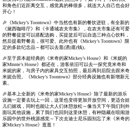
和角色们近距离交互，感觉真的棒很多，就连大人自己也会好
开心！
🎉《Mickey’s Toontown》中当然也有新的餐饮进驻，有全新的
《黛西咖啡厅》和《卡通城农夫市集》，在农夫市集还有可爱
的野餐提篮可以搭配选购，买提篮后可以自选三种点心饮料，
然后提着野餐去，很可爱。此外也有《Mickey’s Toontown》限
定的多款纪念品～都可以去逛(洒)逛(钱)。
🎉至于原本超经典的《米奇的家Mickey’s House》和《米妮的
家Minnie’s House》都还在，游客依旧可以去一探究竟米奇和
米妮的家，与房子内的家具交互拍照，最后再到后院去跟米奇
米妮合照。《Mickey’s Toontown》部分经典设施也有新增新元
素。
🎉基本上全新的《米奇的家Mickey’s House》除了最新的游乐
设施一定要去玩上一回，这里也变得更加开放空间，更适合娃
儿们嬉戏，同时也能让大人们休憩放松～像当天下午我们到外
面玩其他设施，累了我们也回到这里休憩，有种隐藏在喧闹游
乐园中的世外桃源感觉～下次去迪士尼乐园别忘了来《米奇的
家Mickey’s House》逛逛！