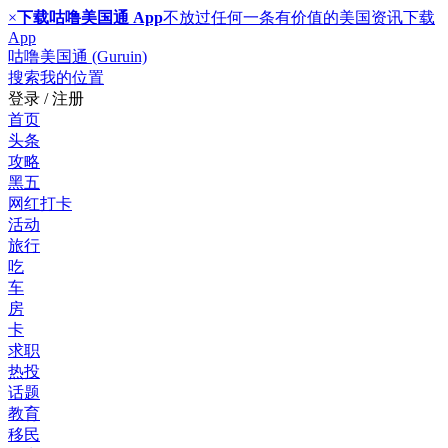
×
下载咕噜美国通 App
不放过任何一条有价值的美国资讯
下载
App
咕噜美国通 (Guruin)
搜索
我的位置
登录 / 注册
首页
头条
攻略
黑五
网红打卡
活动
旅行
吃
车
房
卡
求职
热投
话题
教育
移民