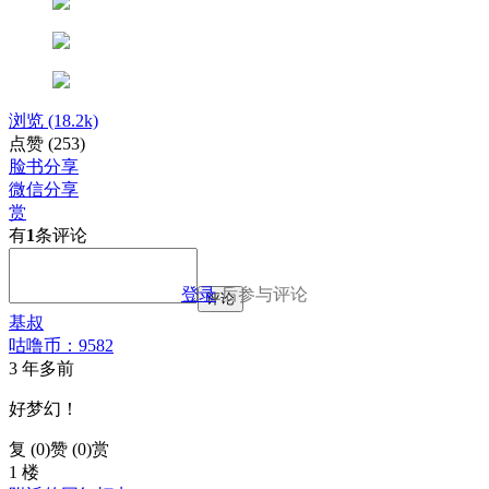
浏览
(18.2k)
点赞
(253)
脸书分享
微信分享
赏
有
1
条评论
登录
后参与评论
评论
基叔
咕噜币：9582
3 年多前
好梦幻！
复 (
0
)
赞 (0)
赏
1 楼