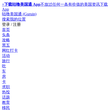
×
下载咕噜美国通 App
不放过任何一条有价值的美国资讯
下载
App
咕噜美国通 (Guruin)
搜索
我的位置
登录 / 注册
首页
头条
攻略
黑五
网红打卡
活动
旅行
吃
车
房
卡
求职
热投
话题
教育
移民