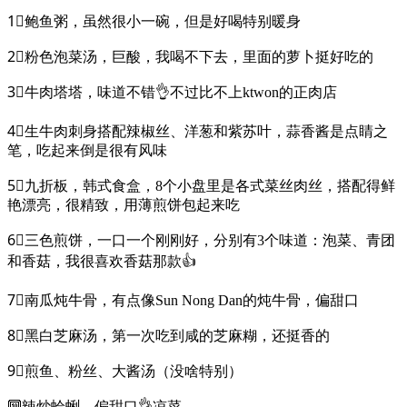
1⃣️鲍鱼粥，虽然很小一碗，但是好喝特别暖身
2⃣️粉色泡菜汤，巨酸，我喝不下去，里面的萝卜挺好吃的
3⃣️牛肉塔塔，味道不错👌不过比不上ktwon的正肉店
4⃣️生牛肉刺身搭配辣椒丝、洋葱和紫苏叶，蒜香酱是点睛之
笔，吃起来倒是很有风味
5⃣️九折板，韩式食盒，8个小盘里是各式菜丝肉丝，搭配得鲜
艳漂亮，很精致，用薄煎饼包起来吃
6⃣️三色煎饼，一口一个刚刚好，分别有3个味道：泡菜、青团
和香菇，我很喜欢香菇那款👍
7⃣️南瓜炖牛骨，有点像Sun Nong Dan的炖牛骨，偏甜口
8⃣️黑白芝麻汤，第一次吃到咸的芝麻糊，还挺香的
9⃣️煎鱼、粉丝、大酱汤（没啥特别）
🔟辣炒蛤蜊，偏甜口👌凉菜