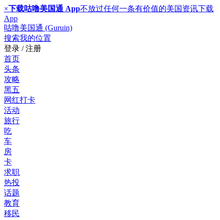
×
下载咕噜美国通 App
不放过任何一条有价值的美国资讯
下载
App
咕噜美国通 (Guruin)
搜索
我的位置
登录 / 注册
首页
头条
攻略
黑五
网红打卡
活动
旅行
吃
车
房
卡
求职
热投
话题
教育
移民