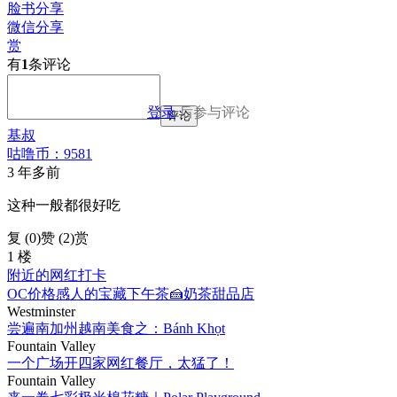
脸书分享
微信分享
赏
有
1
条评论
登录
后参与评论
评论
基叔
咕噜币：9581
3 年多前
这种一般都很好吃
复 (
0
)
赞 (2)
赏
1 楼
附近的网红打卡
OC价格感人的宝藏下午茶🍰奶茶甜品店
Westminster
尝遍南加州越南美食之：Bánh Khọt
Fountain Valley
一个广场开四家网红餐厅，太猛了！
Fountain Valley