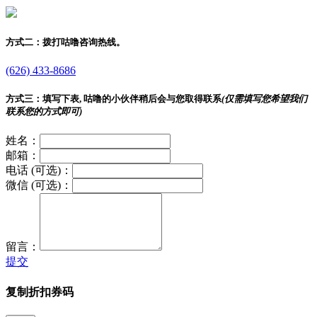
方式二：
拨打咕噜咨询热线。
(626) 433-8686
方式三：
填写下表, 咕噜的小伙伴稍后会与您取得联系
(仅需填写您希望我们
联系您的方式即可)
姓名：
邮箱：
电话 (可选)：
微信 (可选)：
留言：
提交
复制折扣券码