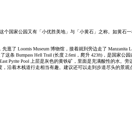
金山大约四个半小时车程。这个国家公园又有「小优胜美地」与「小黄石」之
eum 博物馆，接着就到旁边走了 Manzanita Lake Loop Trail
Bumpass Hell Trail (长度 2.6mi，爬升 423ft)，是
ast Pyrite Pool 上层是灰色的黄铁矿，里面是充满酸性的水。旁边
着木栈道行走相当有趣。建议还可以走到步道尽头的景观点，可以鸟瞰