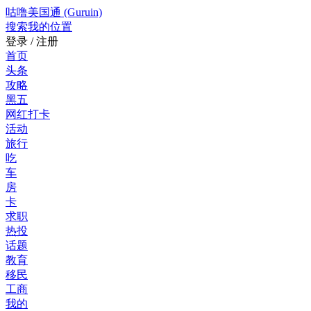
咕噜美国通 (Guruin)
搜索
我的位置
登录 / 注册
首页
头条
攻略
黑五
网红打卡
活动
旅行
吃
车
房
卡
求职
热投
话题
教育
移民
工商
我的