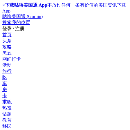
×
下载咕噜美国通 App
不放过任何一条有价值的美国资讯
下载
App
咕噜美国通 (Guruin)
搜索
我的位置
登录 / 注册
首页
头条
攻略
黑五
网红打卡
活动
旅行
吃
车
房
卡
求职
热投
话题
教育
移民