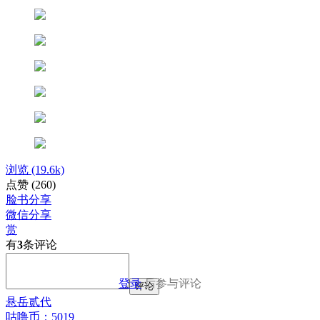
浏览
(19.6k)
点赞
(260)
脸书分享
微信分享
赏
有
3
条评论
登录
后参与评论
评论
悬岳贰代
咕噜币：5019