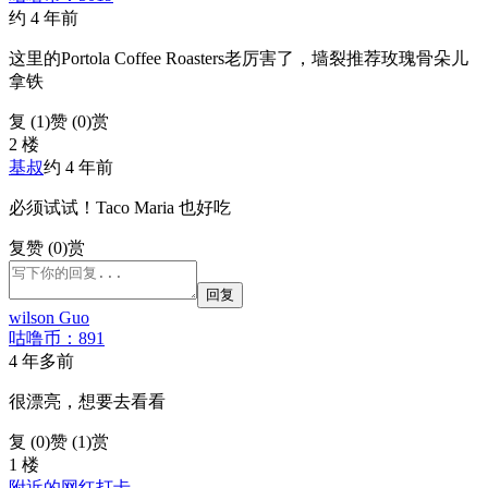
约 4 年前
这里的Portola Coffee Roasters老厉害了，墙裂推荐玫瑰骨朵儿
拿铁
复 (
1
)
赞 (0)
赏
2 楼
基叔
约 4 年前
必须试试！Taco Maria 也好吃
复
赞 (0)
赏
回复
wilson Guo
咕噜币：891
4 年多前
很漂亮，想要去看看
复 (
0
)
赞 (1)
赏
1 楼
附近的网红打卡