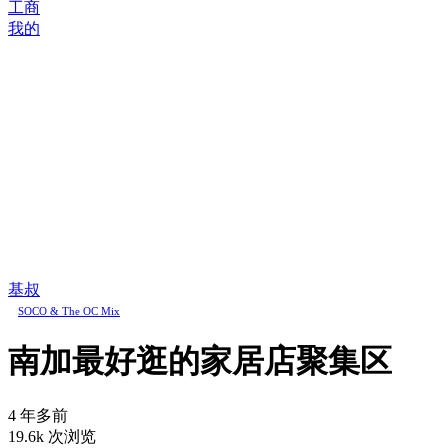
工商
我的
基叔
SOCO & The OC Mix
南加最好逛的家居店聚集区
4 年多前
19.6k 次浏览