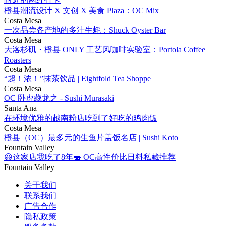
橙县潮流设计 X 文创 X 美食 Plaza：OC Mix
Costa Mesa
一次品尝各产地的多汁生蚝：Shuck Oyster Bar
Costa Mesa
大洛杉矶・橙县 ONLY 工艺风咖啡实验室：Portola Coffee
Roasters
Costa Mesa
“超！浓！”抹茶饮品 | Eightfold Tea Shoppe
Costa Mesa
OC 卧虎藏龙之 - Sushi Murasaki
Santa Ana
在环境优雅的越南粉店吃到了好吃的鸡肉饭
Costa Mesa
橙县（OC）最多元的生鱼片盖饭名店 | Sushi Koto
Fountain Valley
😆这家店我吃了8年🍣 OC高性价比日料私藏推荐
Fountain Valley
关于我们
联系我们
广告合作
隐私政策