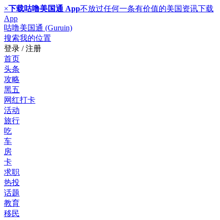
×
下载咕噜美国通 App
不放过任何一条有价值的美国资讯
下载
App
咕噜美国通 (Guruin)
搜索
我的位置
登录 / 注册
首页
头条
攻略
黑五
网红打卡
活动
旅行
吃
车
房
卡
求职
热投
话题
教育
移民