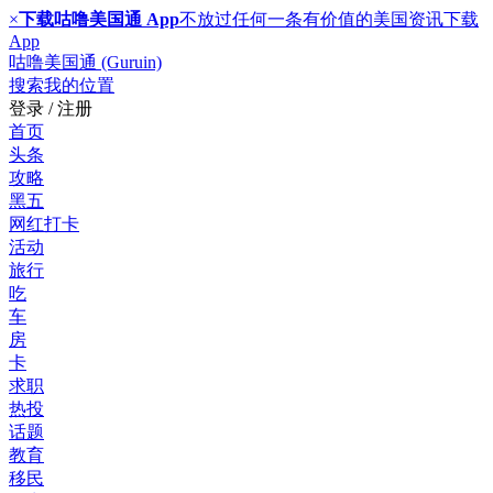
×
下载咕噜美国通 App
不放过任何一条有价值的美国资讯
下载
App
咕噜美国通 (Guruin)
搜索
我的位置
登录 / 注册
首页
头条
攻略
黑五
网红打卡
活动
旅行
吃
车
房
卡
求职
热投
话题
教育
移民