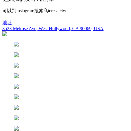
可以到instagram搜索🔍teresa.ctw
地址
8523 Melrose Ave, West Hollywood, CA 90069, USA