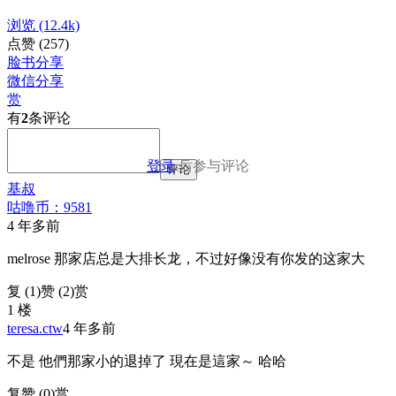
浏览
(12.4k)
点赞
(257)
脸书分享
微信分享
赏
有
2
条评论
登录
后参与评论
评论
基叔
咕噜币：9581
4 年多前
melrose 那家店总是大排长龙，不过好像没有你发的这家大
复 (
1
)
赞 (2)
赏
1 楼
teresa.ctw
4 年多前
不是 他們那家小的退掉了 現在是這家～ 哈哈
复
赞 (0)
赏