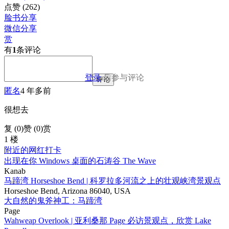
点赞
(262)
脸书分享
微信分享
赏
有
1
条评论
登录
后参与评论
评论
匿名
4 年多前
很想去
复 (
0
)
赞 (0)
赏
1 楼
附近的网红打卡
出现在你 Windows 桌面的石涛谷 The Wave
Kanab
马蹄湾 Horseshoe Bend | 科罗拉多河流之上的壮观峡湾景观点
Horseshoe Bend, Arizona 86040, USA
大自然的鬼斧神工：马蹄湾
Page
Wahweap Overlook | 亚利桑那 Page 必访景观点，欣赏 Lake