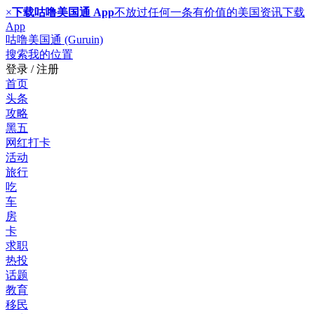
×
下载咕噜美国通 App
不放过任何一条有价值的美国资讯
下载
App
咕噜美国通 (Guruin)
搜索
我的位置
登录 / 注册
首页
头条
攻略
黑五
网红打卡
活动
旅行
吃
车
房
卡
求职
热投
话题
教育
移民