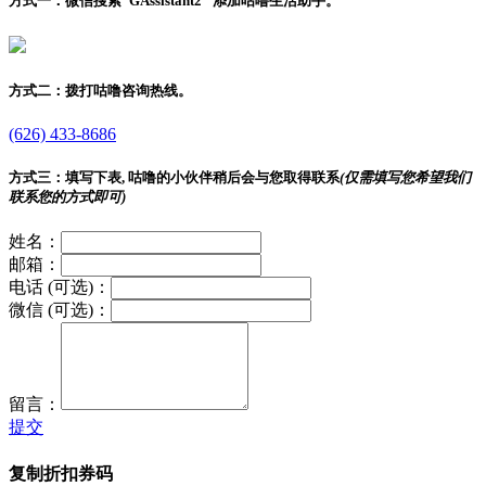
方式一：
微信搜索"
GAssistant2
" 添加咕噜生活助手。
方式二：
拨打咕噜咨询热线。
(626) 433-8686
方式三：
填写下表, 咕噜的小伙伴稍后会与您取得联系
(仅需填写您希望我们
联系您的方式即可)
姓名：
邮箱：
电话 (可选)：
微信 (可选)：
留言：
提交
复制折扣券码