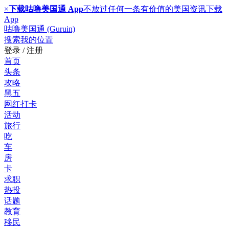
×
下载咕噜美国通 App
不放过任何一条有价值的美国资讯
下载
App
咕噜美国通 (Guruin)
搜索
我的位置
登录 / 注册
首页
头条
攻略
黑五
网红打卡
活动
旅行
吃
车
房
卡
求职
热投
话题
教育
移民