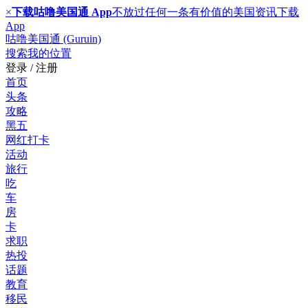
×
下载咕噜美国通 App
不放过任何一条有价值的美国资讯
下载
App
咕噜美国通 (Guruin)
搜索
我的位置
登录 / 注册
首页
头条
攻略
黑五
网红打卡
活动
旅行
吃
车
房
卡
求职
热投
话题
教育
移民