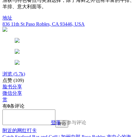
渔获与特色餐点与美酒选择，除了海鲜之外也有丰富的牛排、
羊排、意大利面等。
地址
836 11th St Paso Robles, CA 93446, USA
浏览
(5.7k)
点赞
(109)
脸书分享
微信分享
赏
有
0
条评论
登录
后参与评论
评论
附近的网红打卡
Catch Seafood Bar and Grill | 加州中部 Paso Robles 市中心的海