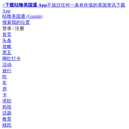
×
下载咕噜美国通 App
不放过任何一条有价值的美国资讯
下载
App
咕噜美国通 (Guruin)
搜索
我的位置
登录 / 注册
首页
头条
攻略
黑五
网红打卡
活动
旅行
吃
车
房
卡
求职
热投
话题
教育
移民