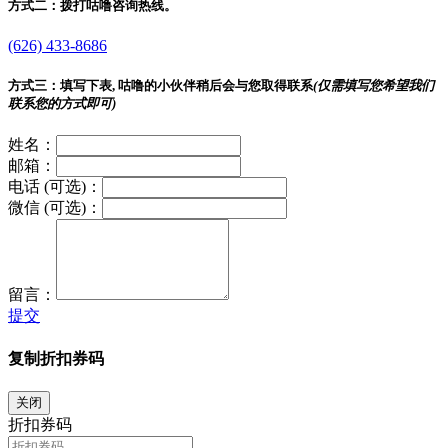
方式二：
拨打咕噜咨询热线。
(626) 433-8686
方式三：
填写下表, 咕噜的小伙伴稍后会与您取得联系
(仅需填写您希望我们
联系您的方式即可)
姓名：
邮箱：
电话 (可选)：
微信 (可选)：
留言：
提交
复制折扣券码
关闭
折扣券码