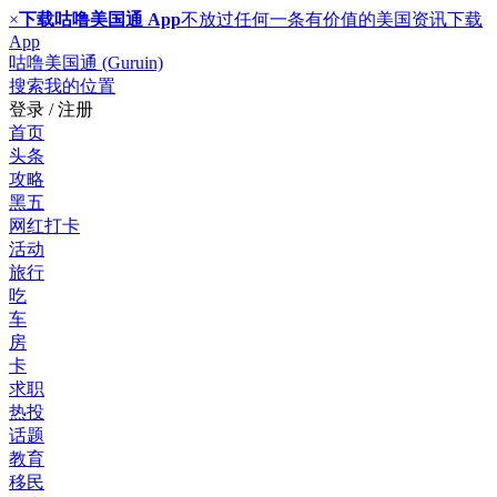
×
下载咕噜美国通 App
不放过任何一条有价值的美国资讯
下载
App
咕噜美国通 (Guruin)
搜索
我的位置
登录 / 注册
首页
头条
攻略
黑五
网红打卡
活动
旅行
吃
车
房
卡
求职
热投
话题
教育
移民