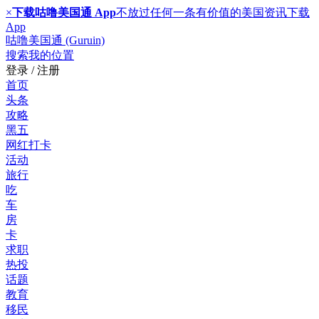
×
下载咕噜美国通 App
不放过任何一条有价值的美国资讯
下载
App
咕噜美国通 (Guruin)
搜索
我的位置
登录 / 注册
首页
头条
攻略
黑五
网红打卡
活动
旅行
吃
车
房
卡
求职
热投
话题
教育
移民