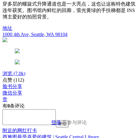
穿多层的螺旋式升降通道也是一大亮点，这也让这栋特色建筑
连年获奖。图书馆内鲜红的回廊，萤光黄绿的手扶梯都是 INS
博主爱好的拍照背景。
地址
1000 4th Ave, Seattle, WA 98104
浏览
(7.0k)
点赞
(112)
脸书分享
微信分享
赏
有
0
条评论
登录
后参与评论
评论
附近的网红打卡
西雅图最受喜爱的建筑 | Seattle Central Library