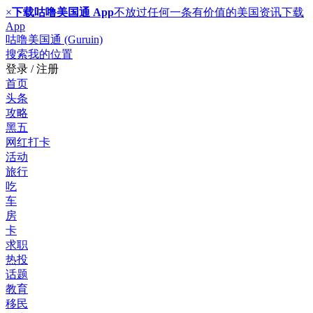
×
下载咕噜美国通 App
不放过任何一条有价值的美国资讯
下载
App
咕噜美国通 (Guruin)
搜索
我的位置
登录 / 注册
首页
头条
攻略
黑五
网红打卡
活动
旅行
吃
车
房
卡
求职
热投
话题
教育
移民