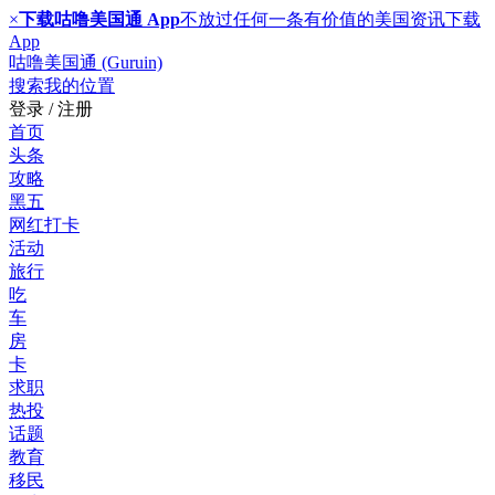
×
下载咕噜美国通 App
不放过任何一条有价值的美国资讯
下载
App
咕噜美国通 (Guruin)
搜索
我的位置
登录 / 注册
首页
头条
攻略
黑五
网红打卡
活动
旅行
吃
车
房
卡
求职
热投
话题
教育
移民