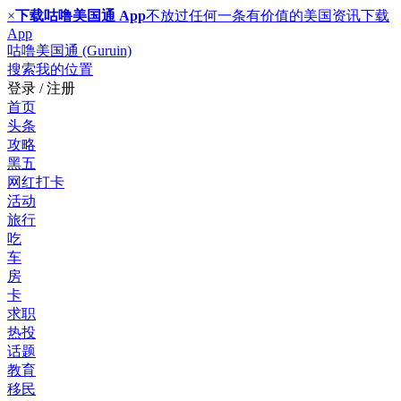
×
下载咕噜美国通 App
不放过任何一条有价值的美国资讯
下载
App
咕噜美国通 (Guruin)
搜索
我的位置
登录 / 注册
首页
头条
攻略
黑五
网红打卡
活动
旅行
吃
车
房
卡
求职
热投
话题
教育
移民