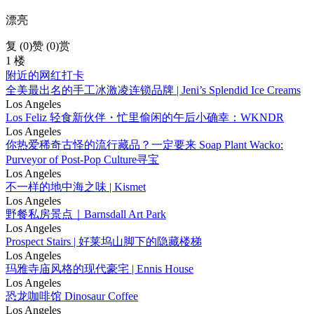
漂亮
复 (
0
)
赞 (0)
赏
1 楼
附近的网红打卡
全美最出名的手工冰激凌连锁品牌 | Jeni’s Splendid Ice Creams
Los Angeles
Los Feliz 轻食新伙伴・忙里偷闲的午后小确幸：WKNDR
Los Angeles
你热爱稀奇古怪的流行藏品？一定要来 Soap Plant Wacko:
Purveyor of Post-Pop Culture寻宝
Los Angeles
不一样的地中海之味 | Kismet
Los Angeles
野餐私房景点｜Barnsdall Art Park
Los Angeles
Prospect Stairs | 好莱坞山脚下的隐藏楼梯
Los Angeles
玛雅寺庙风格的现代豪宅 | Ennis House
Los Angeles
恐龙咖啡馆 Dinosaur Coffee
Los Angeles