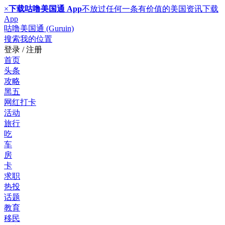
×
下载咕噜美国通 App
不放过任何一条有价值的美国资讯
下载
App
咕噜美国通 (Guruin)
搜索
我的位置
登录 / 注册
首页
头条
攻略
黑五
网红打卡
活动
旅行
吃
车
房
卡
求职
热投
话题
教育
移民