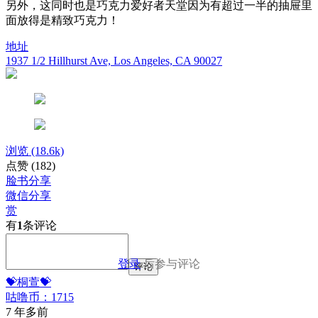
另外，这同时也是巧克力爱好者天堂因为有超过一半的抽屉里
面放得是精致巧克力！
地址
1937 1/2 Hillhurst Ave, Los Angeles, CA 90027
浏览
(18.6k)
点赞
(182)
脸书分享
微信分享
赏
有
1
条评论
登录
后参与评论
评论
💝桐萱💝
咕噜币：1715
7 年多前