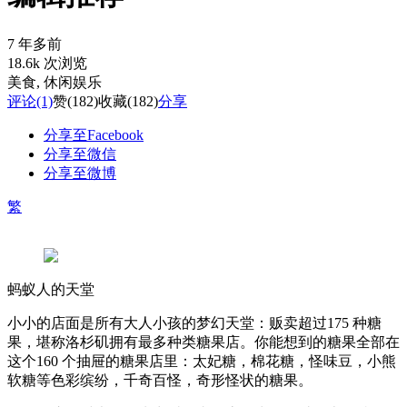
7 年多前
18.6k 次浏览
美食
, 休闲娱乐
评论
(1)
赞
(182)
收藏
(182)
分享
分享至Facebook
分享至微信
分享至微博
繁
蚂蚁人的天堂
小小的店面是所有大人小孩的梦幻天堂：贩卖超过175 种糖
果，堪称洛杉矶拥有最多种类糖果店。你能想到的糖果全部在
这个160 个抽屉的糖果店里：太妃糖，棉花糖，怪味豆，小熊
软糖等色彩缤纷，千奇百怪，奇形怪状的糖果。