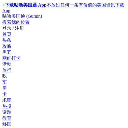
×
下载咕噜美国通 App
不放过任何一条有价值的美国资讯
下载
App
咕噜美国通 (Guruin)
搜索
我的位置
登录 / 注册
首页
头条
攻略
黑五
网红打卡
活动
旅行
吃
车
房
卡
求职
热投
话题
教育
移民