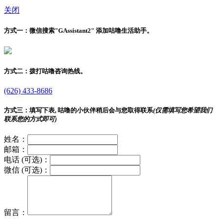
关闭
方式一：
微信搜索"
GAssistant2
" 添加咕噜生活助手。
方式二：
拨打咕噜咨询热线。
(626) 433-8686
方式三：
填写下表, 咕噜的小伙伴稍后会与您取得联系
(仅需填写您希望我们
联系您的方式即可)
姓名：
邮箱：
电话 (可选)：
微信 (可选)：
留言：