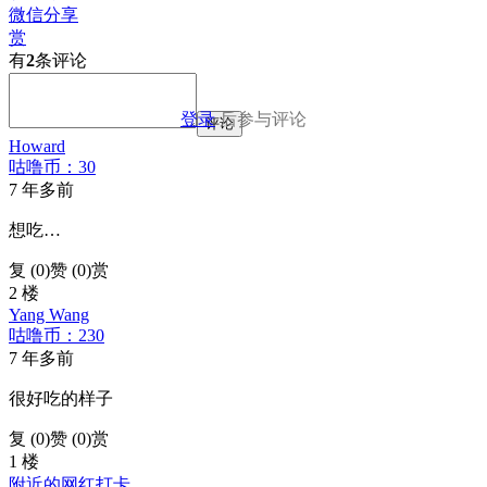
微信分享
赏
有
2
条评论
登录
后参与评论
评论
Howard
咕噜币：30
7 年多前
想吃…
复 (
0
)
赞 (0)
赏
2 楼
Yang Wang
咕噜币：230
7 年多前
很好吃的样子
复 (
0
)
赞 (0)
赏
1 楼
附近的网红打卡