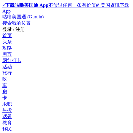
×
下载咕噜美国通 App
不放过任何一条有价值的美国资讯
下载
App
咕噜美国通 (Guruin)
搜索
我的位置
登录 / 注册
首页
头条
攻略
黑五
网红打卡
活动
旅行
吃
车
房
卡
求职
热投
话题
教育
移民