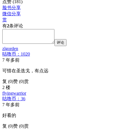
点赞
(181)
脸书分享
微信分享
赏
有
2
条评论
评论
zlgorden
咕噜币：1020
7 年多前
可惜在圣迭戈，有点远
复 (
0
)
赞 (0)
赏
2 楼
flyingwarrior
咕噜币：36
7 年多前
好看的
复 (
0
)
赞 (0)
赏