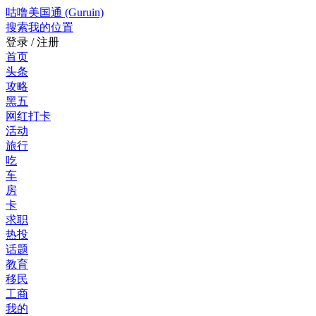
咕噜美国通 (Guruin)
搜索
我的位置
登录 / 注册
首页
头条
攻略
黑五
网红打卡
活动
旅行
吃
车
房
卡
求职
热投
话题
教育
移民
工商
我的