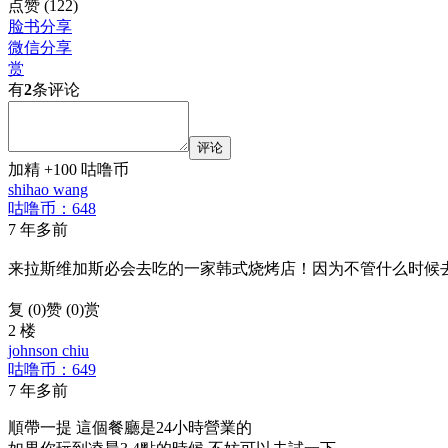
点赞
(122)
脸书分享
微信分享
赏
有
2
条评论
评论
加精 +100 咕噜币
shihao wang
咕噜币：648
7 年多前
来拉斯维加斯必会去吃的一家韩式烧烤店！因为不管什么时候去
复 (
0
)
赞 (0)
赏
2 楼
johnson chiu
咕噜币：649
7 年多前
順帶一提 這個餐廳是24小時營業的