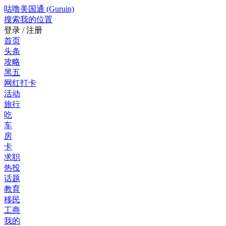
咕噜美国通 (Guruin)
搜索
我的位置
登录 / 注册
首页
头条
攻略
黑五
网红打卡
活动
旅行
吃
车
房
卡
求职
热投
话题
教育
移民
工商
我的