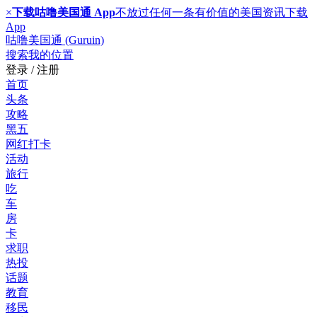
×
下载咕噜美国通 App
不放过任何一条有价值的美国资讯
下载
App
咕噜美国通 (Guruin)
搜索
我的位置
登录 / 注册
首页
头条
攻略
黑五
网红打卡
活动
旅行
吃
车
房
卡
求职
热投
话题
教育
移民