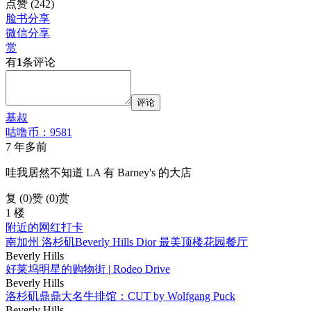
点赞
(242)
脸书分享
微信分享
赏
有
1
条评论
评论
基叔
咕噜币：9581
7 年多前
哇我居然不知道 LA 有 Barney's 的大店
复 (
0
)
赞 (0)
赏
1 楼
附近的网红打卡
南加州 洛杉矶Beverly Hills Dior 最美顶楼花园餐厅
Beverly Hills
好莱坞明星的购物街 | Rodeo Drive
Beverly Hills
洛杉矶鼎鼎大名牛排馆：CUT by Wolfgang Puck
Beverly Hills