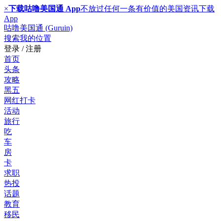
×
下载咕噜美国通 App
不放过任何一条有价值的美国资讯
下载
App
咕噜美国通 (Guruin)
搜索
我的位置
登录 / 注册
首页
头条
攻略
黑五
网红打卡
活动
旅行
吃
车
房
卡
求职
热投
话题
教育
移民