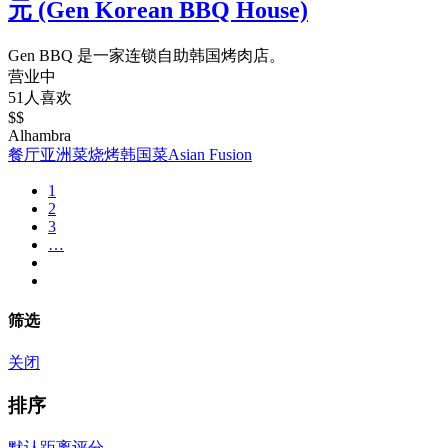
元 (Gen Korean BBQ House)
Gen BBQ 是一家连锁自助韩国烤肉店。
营业中
51人喜欢
$$
Alhambra
餐厅
亚洲菜
烧烤
韩国菜
Asian Fusion
1
2
3
…
筛选
关闭
排序
默认
距离
评分