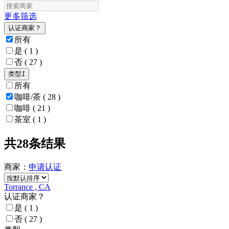
更多筛选
认证商家？
所有
是
( 1 )
否
( 27 )
类型
1
所有
咖啡/茶
( 28 )
咖啡
( 21 )
茶室
( 1 )
共28条结果
商家：
申请
认证
Torrance , CA
认证商家？
是
( 1 )
否
( 27 )