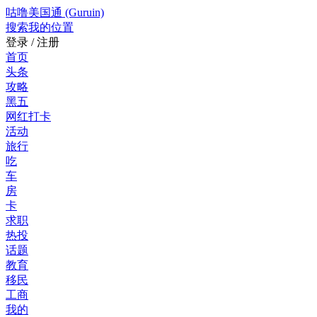
咕噜美国通 (Guruin)
搜索
我的位置
登录 / 注册
首页
头条
攻略
黑五
网红打卡
活动
旅行
吃
车
房
卡
求职
热投
话题
教育
移民
工商
我的