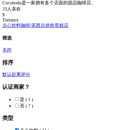
Cocohodo是一家拥有多个店面的甜品咖啡店。
33人喜欢
$
Torrance
点心饮料
咖啡/茶
西点
烘焙
蛋糕店
筛选
关闭
排序
默认
距离
评分
认证商家？
是
( 1 )
否
( 7 )
类型