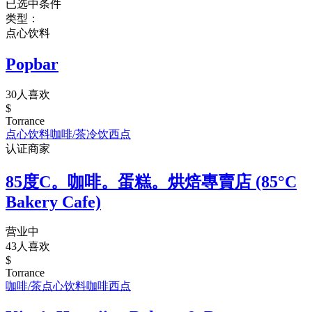
已选中条件
类型：
点心饮料
Popbar
30人喜欢
$
Torrance
点心饮料
咖啡/茶
冷饮
西点
认证商家
85度C。咖啡。蛋糕。烘焙專賣店 (85°C
Bakery Cafe)
营业中
43人喜欢
$
Torrance
咖啡/茶
点心饮料
咖啡
西点