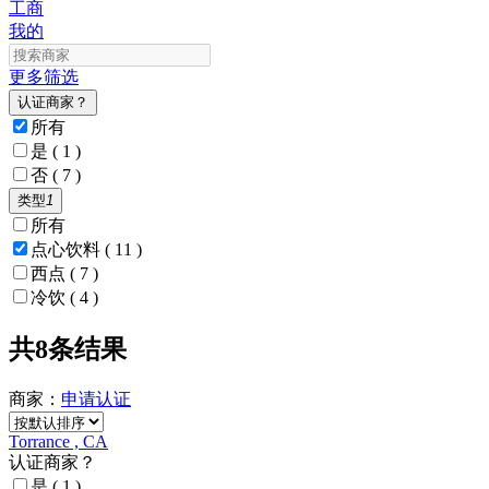
工商
我的
更多筛选
认证商家？
所有
是
( 1 )
否
( 7 )
类型
1
所有
点心饮料
( 11 )
西点
( 7 )
冷饮
( 4 )
共8条结果
商家：
申请
认证
Torrance , CA
认证商家？
是
( 1 )