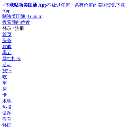
×
下载咕噜美国通 App
不放过任何一条有价值的美国资讯
下载
App
咕噜美国通 (Guruin)
搜索
我的位置
登录 / 注册
首页
头条
攻略
黑五
网红打卡
活动
旅行
吃
车
房
卡
求职
热投
话题
教育
移民