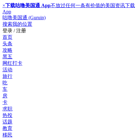
×
下载咕噜美国通 App
不放过任何一条有价值的美国资讯
下载
App
咕噜美国通 (Guruin)
搜索
我的位置
登录 / 注册
首页
头条
攻略
黑五
网红打卡
活动
旅行
吃
车
房
卡
求职
热投
话题
教育
移民