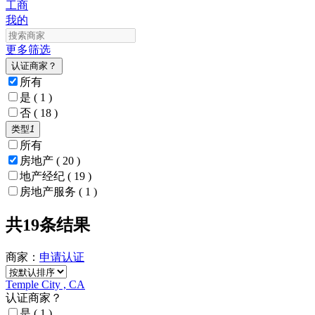
工商
我的
更多筛选
认证商家？
所有
是
( 1 )
否
( 18 )
类型
1
所有
房地产
( 20 )
地产经纪
( 19 )
房地产服务
( 1 )
共19条结果
商家：
申请
认证
Temple City , CA
认证商家？
是
( 1 )