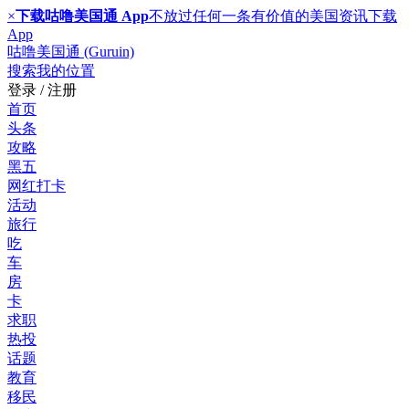
×
下载咕噜美国通 App
不放过任何一条有价值的美国资讯
下载
App
咕噜美国通 (Guruin)
搜索
我的位置
登录 / 注册
首页
头条
攻略
黑五
网红打卡
活动
旅行
吃
车
房
卡
求职
热投
话题
教育
移民