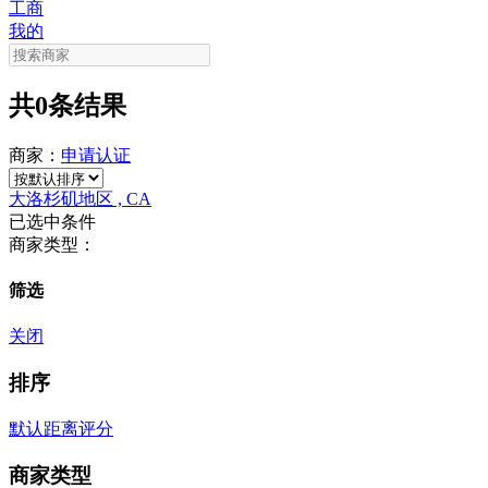
工商
我的
共0条结果
商家：
申请
认证
大洛杉矶地区 , CA
已选中条件
商家类型：
筛选
关闭
排序
默认
距离
评分
商家类型