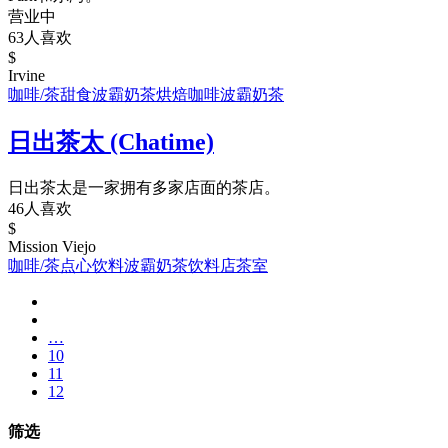
营业中
63人喜欢
$
Irvine
咖啡/茶
甜食
波霸奶茶
烘焙
咖啡
波霸奶茶
日出茶太 (Chatime)
日出茶太是一家拥有多家店面的茶店。
46人喜欢
$
Mission Viejo
咖啡/茶
点心饮料
波霸奶茶
饮料店
茶室
…
10
11
12
筛选