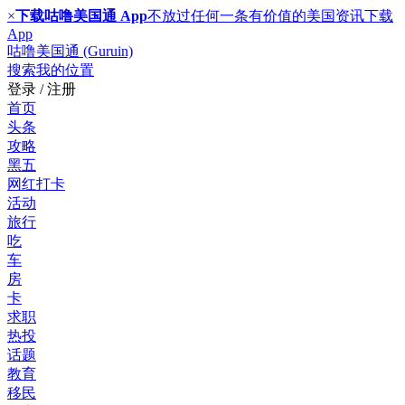
×
下载咕噜美国通 App
不放过任何一条有价值的美国资讯
下载
App
咕噜美国通 (Guruin)
搜索
我的位置
登录 / 注册
首页
头条
攻略
黑五
网红打卡
活动
旅行
吃
车
房
卡
求职
热投
话题
教育
移民