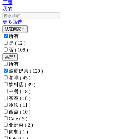
工商
我的
更多筛选
认证商家？
所有
是
( 12 )
否
( 108 )
类型
1
所有
波霸奶茶
( 120 )
咖啡
( 45 )
饮料店
( 39 )
中餐
( 18 )
茶室
( 18 )
冷饮
( 11 )
西点
( 10 )
Cafe
( 5 )
亚洲菜
( 2 )
简餐
( 1 )
Poke
( 1 )