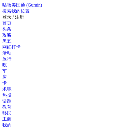
咕噜美国通 (Guruin)
搜索
我的位置
登录 / 注册
首页
头条
攻略
黑五
网红打卡
活动
旅行
吃
车
房
卡
求职
热投
话题
教育
移民
工商
我的