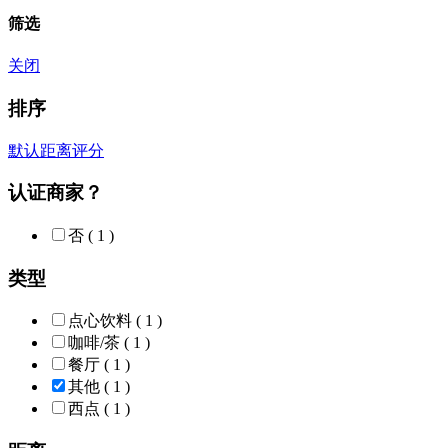
筛选
关闭
排序
默认
距离
评分
认证商家？
否
( 1 )
类型
点心饮料
( 1 )
咖啡/茶
( 1 )
餐厅
( 1 )
其他
( 1 )
西点
( 1 )