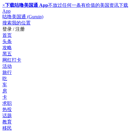
×
下载咕噜美国通 App
不放过任何一条有价值的美国资讯
下载
App
咕噜美国通 (Guruin)
搜索
我的位置
登录 / 注册
首页
头条
攻略
黑五
网红打卡
活动
旅行
吃
车
房
卡
求职
热投
话题
教育
移民