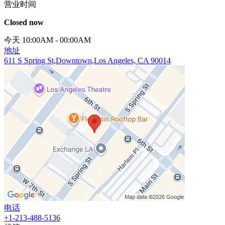
营业时间
Closed now
今天 10:00AM - 00:00AM
地址
611 S Spring St,Downtown,Los Angeles, CA 90014
电话
+1-213-488-5136