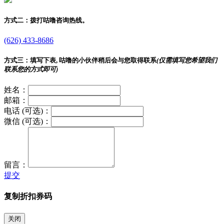
方式二：
拨打咕噜咨询热线。
(626) 433-8686
方式三：
填写下表, 咕噜的小伙伴稍后会与您取得联系
(仅需填写您希望我们
联系您的方式即可)
姓名：
邮箱：
电话 (可选)：
微信 (可选)：
留言：
提交
复制折扣券码
关闭