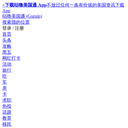
×
下载咕噜美国通 App
不放过任何一条有价值的美国资讯
下载
App
咕噜美国通 (Guruin)
搜索
我的位置
登录 / 注册
首页
头条
攻略
黑五
网红打卡
活动
旅行
吃
车
房
卡
求职
热投
话题
教育
移民