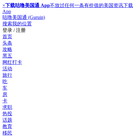
×
下载咕噜美国通 App
不放过任何一条有价值的美国资讯
下载
App
咕噜美国通 (Guruin)
搜索
我的位置
登录 / 注册
首页
头条
攻略
黑五
网红打卡
活动
旅行
吃
车
房
卡
求职
热投
话题
教育
移民