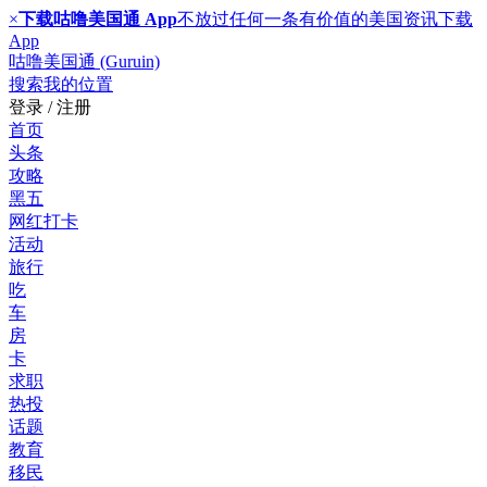
×
下载咕噜美国通 App
不放过任何一条有价值的美国资讯
下载
App
咕噜美国通 (Guruin)
搜索
我的位置
登录 / 注册
首页
头条
攻略
黑五
网红打卡
活动
旅行
吃
车
房
卡
求职
热投
话题
教育
移民