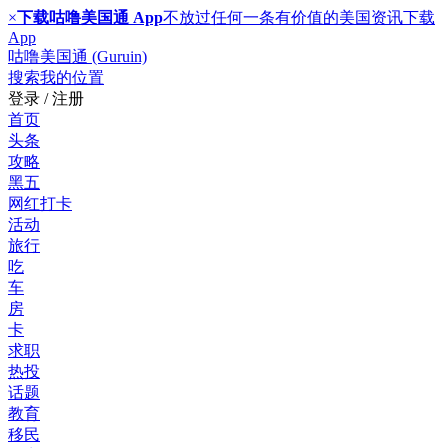
×
下载咕噜美国通 App
不放过任何一条有价值的美国资讯
下载
App
咕噜美国通 (Guruin)
搜索
我的位置
登录 / 注册
首页
头条
攻略
黑五
网红打卡
活动
旅行
吃
车
房
卡
求职
热投
话题
教育
移民