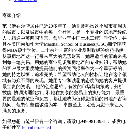
商家介绍
范书伊在尔湾居住已近20多年了，她非常熟悉这个城市和周边
的城市，以及城市中的每一个社区，是一个专业的房地产经纪
人，精通中英两国语言。曾毕业于中国土木工程理学学位，并
且在美国南加州大学Marshall School of Business(USC)商学院获
得MBA硕士学位。二十余年丰富的企业及财政经验给范书伊
从事房地产这一行带来巨大的无形财富，她用适当的策略来规
划每一笔交易。用她的商业见识和房地产的专业知识，帮助她
的客户最大限度地提高他们的投资回报率作为一个重要标的。
她的持之以恒，追求完美，希望帮助他人的性格让她在这个领
域有与众不同的表现。她用专业和诚恳的态度为她的客户提供
最宝贵的资讯。 她的创意思维，有效的市场营销策略，分析
技能, 协调沟通能力，和她在复杂的交易上的执行能力，最重
要的是她的敬业和负责，都让她成为值得您信赖的房地产咨询
顾问。范书伊坚信诚信为本， 卓越至上，定会为您带来让人
满意的服务。
如果您想与范书伊有一个咨询，请致电949.981.3931； 或发电
子邮件至
[email protected]