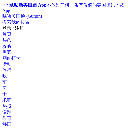
×
下载咕噜美国通 App
不放过任何一条有价值的美国资讯
下载
App
咕噜美国通 (Guruin)
搜索
我的位置
登录 / 注册
首页
头条
攻略
黑五
网红打卡
活动
旅行
吃
车
房
卡
求职
热投
话题
教育
移民