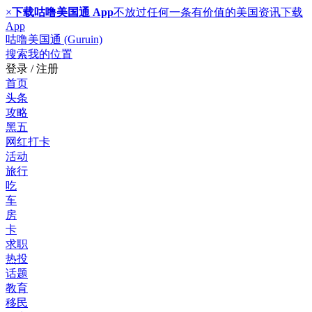
×
下载咕噜美国通 App
不放过任何一条有价值的美国资讯
下载
App
咕噜美国通 (Guruin)
搜索
我的位置
登录 / 注册
首页
头条
攻略
黑五
网红打卡
活动
旅行
吃
车
房
卡
求职
热投
话题
教育
移民