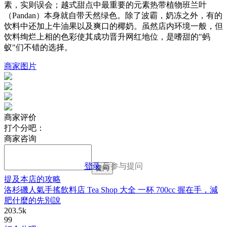
素，实则误会；越式甜点中最重要的元素热带植物班兰叶
（Pandan）本身就自带天然绿色。除了波霸，奶冻之外，有的
饮料中还加上牛油果以及爽口的椰奶。虽然店内环境一般，但
饮料绚烂上相的色彩使其成功晋升网红地位，是嗜甜的"蚂
蚁"们不错的选择。
商家图片
商家评价
打个分吧：
商家咨询
登录
后参与提问
提问
提及本店的攻略
洛杉磯人氣手搖飲料店 Tea Shop 大全 一杯 700cc 握在手，減
肥什麼的先別說
203.5k
99